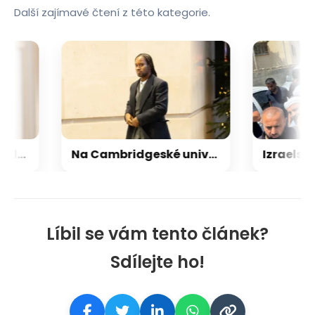
Další zajímavé čtení z této kategorie.
Za dotační podvod ohledně Technologického parku poslal soud do vězení dva muže
Na Cambridgeské univerzitě skončil profesor obviněný z plagiátorství
Líbil se vám tento článek?
Sdílejte ho!