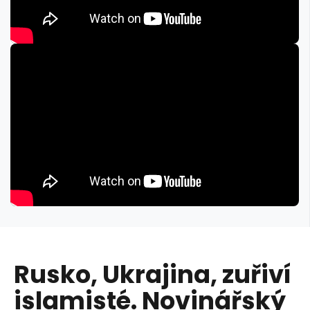
Rusko, Ukrajina, zuřiví
islamisté. Novinářský