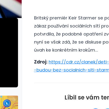
Britský premiér Keir Starmer se p
zákaz používání sociálních sítí pro
potvrdila, že podobné opatření zv
nyní se však zdá, že se diskuse p
úvah ke konkrétním krokům...
Zdroj:
https://cdr.cz/clanek/deti-
-budou-bez-socialnich-siti-star
Líbil se vám te