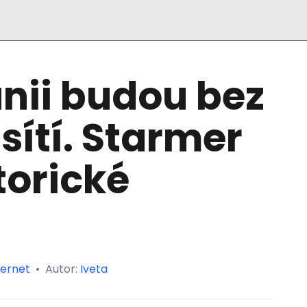
ánii budou bez
sítí. Starmer
torické
ternet
•
Autor:
Iveta