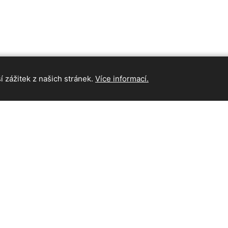
 zážitek z našich stránek.
Více informací.
INFORMAC
Hlavní strán
Kontakt