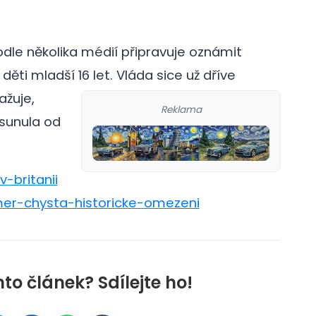
odle několika médií připravuje oznámit
 děti mladší 16 let.
Vláda sice už dříve
ažuje,
Reklama
osunula od
v-britanii
mer-chysta-historicke-omezeni
nto článek? Sdílejte ho!