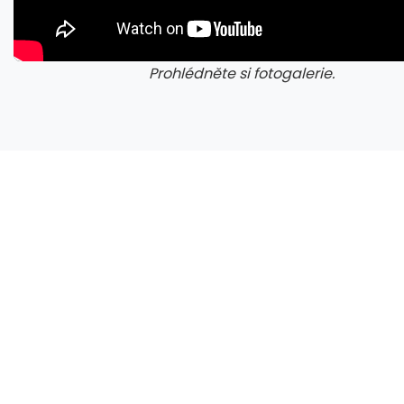
Prohlédněte si fotogalerie.
galerie: cviky
gale
Epic rozdává zdarma dvě hry, které potěší hráče adventur a kooperativních her