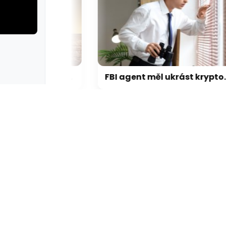
rie: cviky
galerie: cviky
Vědci potvrdili vzácný nález na Marsu. Dosud nejlépe zachovaný organický uhlík
FBI agent měl ukrást kryptoměny za milion dolarů. Usvědčil ho ChatGPT