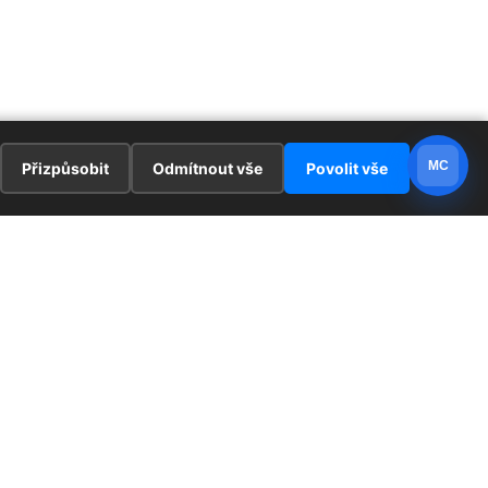
MC
Přizpůsobit
Odmítnout vše
Povolit vše
E
ZAJÍMAVOSTI
PRÁVNÍ UJEDNÁNÍ
ka !
Redaktoři
Ochrana osobních údajů
Cookies