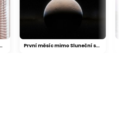
galerie: cviky
První měsíc mimo Sluneční soustavu: Vědci možná objevili výjimečný systém