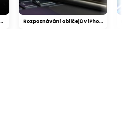
Rozpoznávání obličejů v iPhonu může Apple přijít extrémně draho