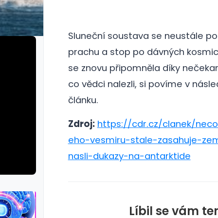
Sluneční soustava se neustále pohy
prachu a stop po dávných kosmick
se znovu připomněla díky nečeka
co vědci nalezli, si povíme v násl
článku.
Zdroj:
https://cdr.cz/clanek/nec
eho-vesmiru-stale-zasahuje-zem
nasli-dukazy-na-antarktide
Líbil se vám te