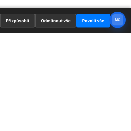
MC
Přizpůsobit
Odmítnout vše
Povolit vše
E
ZAJÍMAVOSTI
PRÁVNÍ UJEDNÁNÍ
ka !
Redaktoři
Ochrana osobních údajů
Cookies