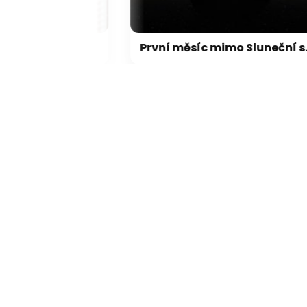
FBI agent měl ukrást kryptoměny za milion dolarů. Usvědčil ho ChatGPT
První měsíc mimo Sluneční soustavu: Vědci možná objevili výjimečný systém