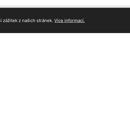
 zážitek z našich stránek.
Více informací.
INFORMAC
Hlavní strán
Kontakt