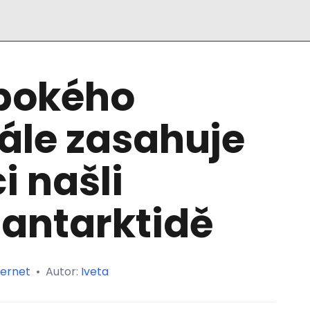
ubokého
ále zasahuje
i našli
 antarktidě
ternet
•
Autor:
Iveta