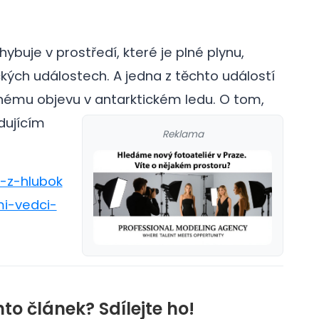
buje v prostředí, které je plné plynu,
ých událostech. A jedna z těchto událostí
nému objevu v antarktickém ledu.
O tom,
edujícím
Reklama
o-z-hlubok
i-vedci-
nto článek? Sdílejte ho!