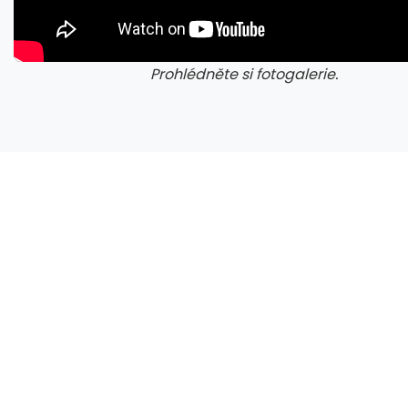
Prohlédněte si fotogalerie.
galerie: cviky
gale