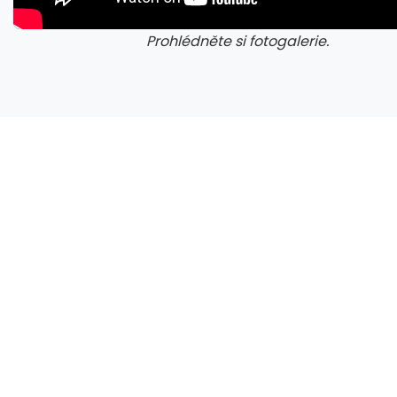
Prohlédněte si fotogalerie.
galerie: cviky
gale