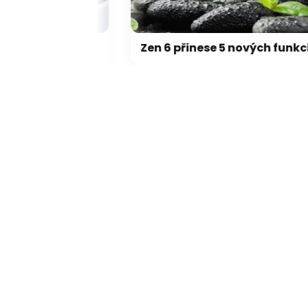
Přehřívající se M5 Max MacBook Pro trápí zaseklé klávesy, cena opravy je $895
Zen 6 přinese 5 nových funkcí pro vyšší stabilitu výkonu, nejen herního