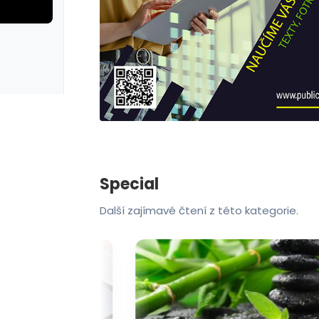
rie: cviky
galerie: cviky
Special
Další zajímavé čtení z této kategorie.