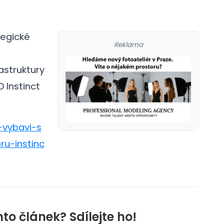
tegické
Reklama
astruktury
 Instinct
-vybavi-s
u-instinc
nto článek? Sdílejte ho!