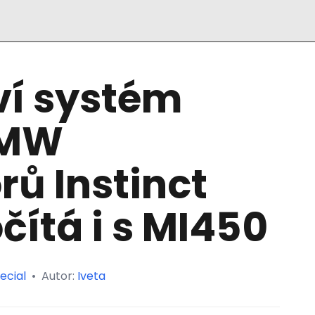
í systém
 MW
rů Instinct
čítá i s MI450
ecial
•
Autor:
Iveta