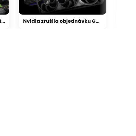
Nvidia zrušila objednávku GeForce RTX 5090 za $4600, Asus ji prý dodá za $5200