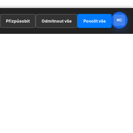
MC
Přizpůsobit
Odmítnout vše
Povolit vše
E
ZAJÍMAVOSTI
PRÁVNÍ UJEDNÁNÍ
ka !
Redaktoři
Ochrana osobních údajů
Cookies