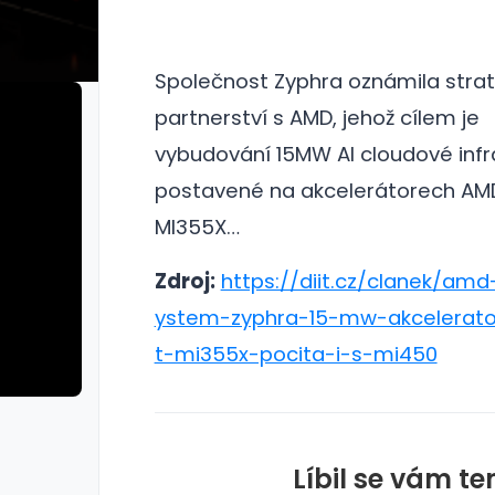
Společnost Zyphra oznámila stra
partnerství s AMD, jehož cílem je
vybudování 15MW AI cloudové infr
postavené na akcelerátorech AMD
MI355X…
Zdroj:
https://diit.cz/clanek/amd
ystem-zyphra-15-mw-akcelerator
t-mi355x-pocita-i-s-mi450
Líbil se vám te