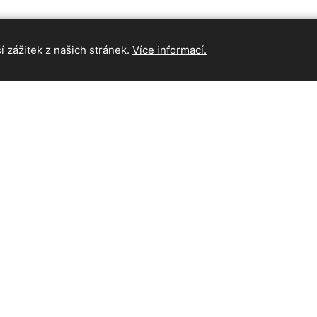
 zážitek z našich stránek.
Více informací.
INFORMAC
Hlavní strán
Kontakt