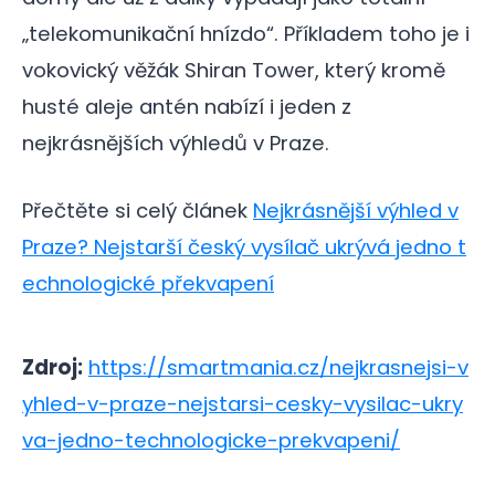
„telekomunikační hnízdo“. Příkladem toho je i
vokovický věžák Shiran Tower, který kromě
husté aleje antén nabízí i jeden z
nejkrásnějších výhledů v Praze.
Přečtěte si celý článek
Nejkrásnější výhled v
Praze? Nejstarší český vysílač ukrývá jedno t
echnologické překvapení
Zdroj:
https://smartmania.cz/nejkrasnejsi-v
yhled-v-praze-nejstarsi-cesky-vysilac-ukry
va-jedno-technologicke-prekvapeni/