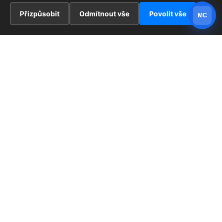
Přizpůsobit
Odmítnout vše
Povolit vše
MC
INFORMACE
Hlavní stránka !
ZAJÍMAVOSTI
Kontakt
Redaktoři