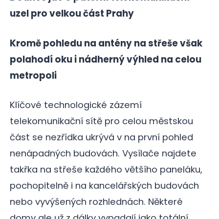
uzel pro velkou část Prahy
Kromě pohledu na antény na střeše však
polahodí oku i nádherný výhled na celou
metropoli
Klíčové technologické zázemí
telekomunikační sítě pro celou městskou
část se nezřídka ukrývá v na první pohled
nenápadných budovách. Vysílače najdete
takřka na střeše každého většího paneláku,
pochopitelně i na kancelářských budovách
nebo vyvýšených rozhlednách. Některé
domy ale už z dálky vypadají jako totální