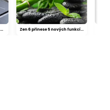
galerie: cviky
Zen 6 přinese 5 nových funkcí pro vyšší stabilitu výkonu, nejen herního