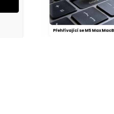
rie: cviky
galerie: cviky
Microsoft chce, aby na Xbox Helix běhaly všechny hry, které kdy vyšly pro Xbox
Přehřívající se M5 Max MacBook Pro trápí zaseklé klávesy, cena opravy je $895