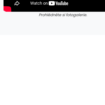
Prohlédněte si fotogalerie.
galerie: cviky
gale
CXMT odmítla požadavky Applu, nenechá si diktovat ceny