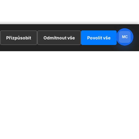
MC
Přizpůsobit
Odmítnout vše
Povolit vše
E
ZAJÍMAVOSTI
PRÁVNÍ UJEDNÁNÍ
ka !
Redaktoři
Ochrana osobních údajů
Cookies