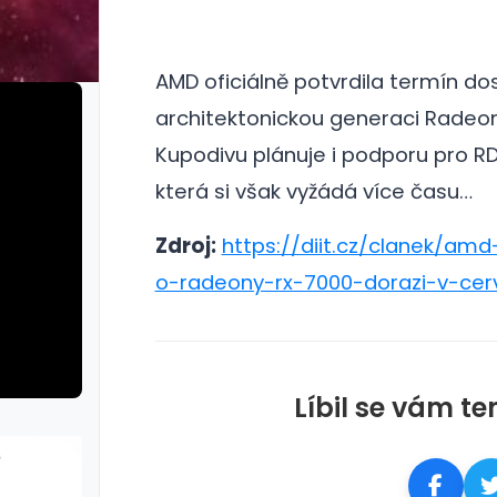
AMD oficiálně potvrdila termín do
architektonickou generaci Radeo
Kupodivu plánuje i podporu pro RD
která si však vyžádá více času…
Zdroj:
https://diit.cz/clanek/amd
o-radeony-rx-7000-dorazi-v-cer
Líbil se vám te