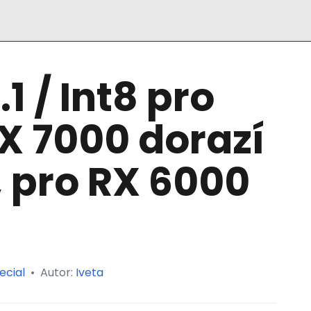
1 / Int8 pro
X 7000 dorazí
, pro RX 6000
ecial
•
Autor:
Iveta