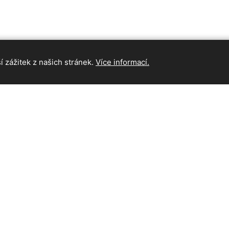
 zážitek z našich stránek.
Více informací.
INFORMAC
Hlavní strán
Kontakt