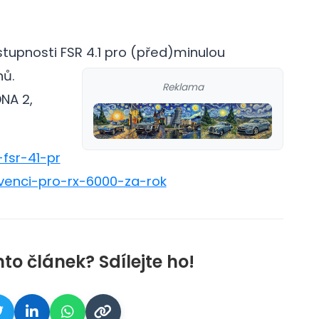
stupnosti FSR 4.1 pro (před)minulou
nů.
Reklama
NA 2,
-fsr-41-pr
venci-pro-rx-6000-za-rok
nto článek? Sdílejte ho!